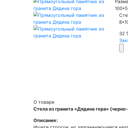
Разме
100*5
Сте
8*1
32 
Зак
О товаре
Стела из гранита «Дядина гора» (черно
Описание:
Ищете строгое, но запоминающееся надг