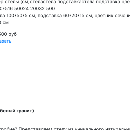
р стелы (см)
стела
стела
подставка
стела
подставка
цве
0*5
16 500
24 200
32 500
ла 100*50*5 см, подставка 60*20*15 см, цветник сечен
0 см
500
руб
азать
-белый гранит)
робие? Представляем стелу из уникального натурально