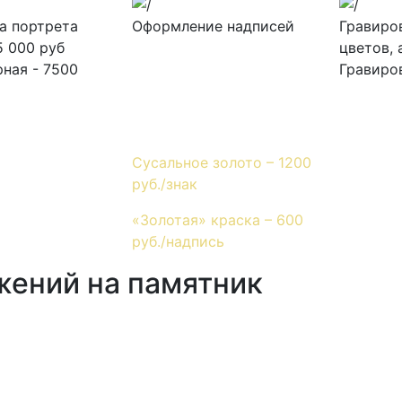
а портрета
Оформление надписей
Гравиро
5 000 руб
Гравировка - 100 руб./
цветов, 
ная - 7500
знак
Гравиров
Покрытие «антидождь»
– БЕСПЛАТНО
Сусальное золото – 1200
руб./знак
«Золотая» краска – 600
руб./надпись
жений на памятник