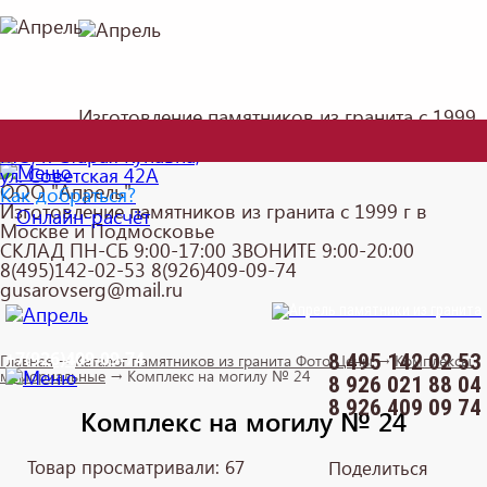
Изготовление памятников из гранита с 1999
г.
Каталог
МО, г. Старая Купавна,
ул. Советская 42А
ООО "Апрель"
Как добраться?
Изготовление памятников из гранита с 1999 г в
Онлайн-расчёт
Москве и Подмосковье
СКЛАД ПН-СБ 9:00-17:00 ЗВОНИТЕ 9:00-20:00
8(495)142-02-53 8(926)409-09-74
gusarovserg@mail.ru
памятники из гранита
+7(926)409-09-74
8 495 142 02 53
Главная
→
Каталог памятников из гранита Фото Цены
→
Комплексы
мемориальные
→
Комплекс на могилу № 24
8 926 021 88 04
8 926 409 09 74
Комплекс на могилу № 24
Товар просматривали: 67
Поделиться