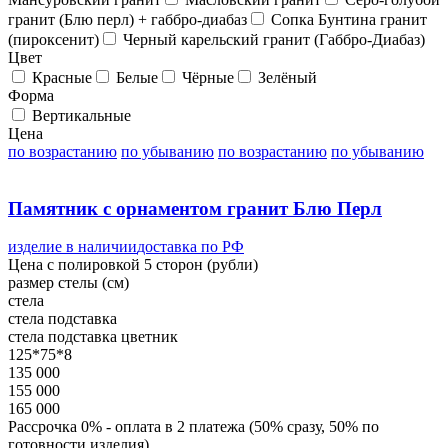
гранит (Блю перл) + габбро-диабаз
Сопка Бунтина гранит
(пироксенит)
Черный карельский гранит (Габбро-Диабаз)
Цвет
Красные
Белые
Чёрные
Зелёный
Форма
Вертикальные
Цена
по возрастанию
по убыванию
по возрастанию
по убыванию
Памятник с орнаментом гранит Блю Перл
изделие в наличии
доставка по РФ
Цена с полировкой 5 сторон (рубли)
размер стелы (см)
стела
стела
подставка
стела
подставка
цветник
125*75*8
135 000
155 000
165 000
Рассрочка 0% - оплата в 2 платежа (50% сразу, 50% по
готовности изделия)