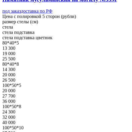
под заказ
доставка по РФ
Цена с полировкой 5 сторон (рубли)
размер стелы (см)
стела
стела
подставка
стела
подставка
цветник
80*40*5
13 300
19 000
25 500
80*40*8
14 300
20 000
26 500
100*50*5
20 000
27 700
36 000
100*50*8
24 300
32 000
40 000
100*50*10