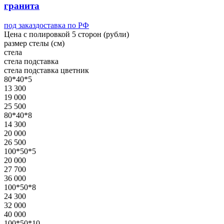
гранита
под заказ
доставка по РФ
Цена с полировкой 5 сторон (рубли)
размер стелы (см)
стела
стела
подставка
стела
подставка
цветник
80*40*5
13 300
19 000
25 500
80*40*8
14 300
20 000
26 500
100*50*5
20 000
27 700
36 000
100*50*8
24 300
32 000
40 000
100*50*10